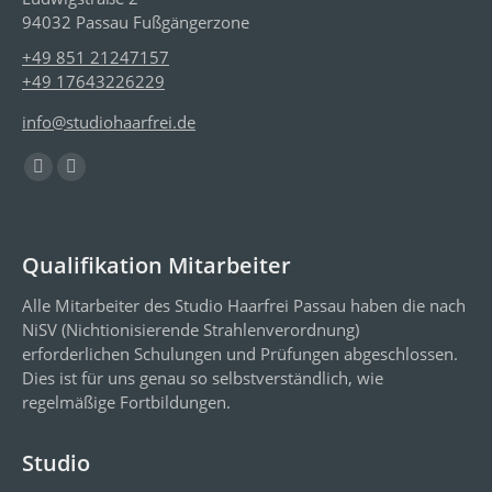
94032 Passau Fußgängerzone
+49 851 21247157
+49 17643226229
info@studiohaarfrei.de
Finden Sie uns auf:
Facebook
Instagram
page
page
opens
opens
Qualifikation Mitarbeiter
in
in
new
new
Alle Mitarbeiter des Studio Haarfrei Passau haben die nach
window
window
NiSV (Nichtionisierende Strahlenverordnung)
erforderlichen Schulungen und Prüfungen abgeschlossen.
Dies ist für uns genau so selbstverständlich, wie
regelmäßige Fortbildungen.
Studio